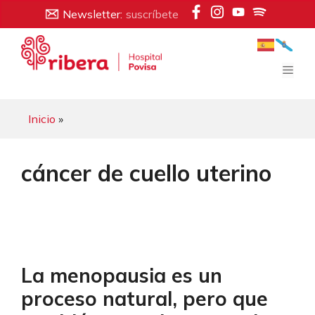
Saltar
Newsletter:
suscríbete
al
contenido
Men
Inicio
»
cáncer de cuello uterino
La menopausia es un
proceso natural, pero que