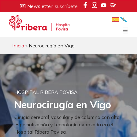
Saltar
Newsletter:
suscríbete
al
contenido
Men
Inicio
» Neurocirugía en Vigo
HOSPITAL RIBERA POVISA
Neurocirugía en Vigo
Cirugía cerebral, vascular y de columna con alta
especialización y tecnología avanzada en el
Hospital Ribera Povisa.