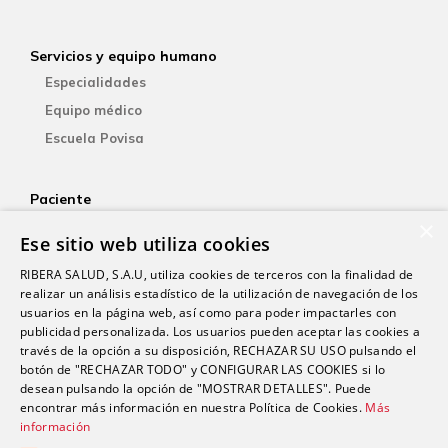
Servicios y equipo humano
Especialidades
Equipo médico
Escuela Povisa
Paciente
×
Aseguradoras
Ese sitio web utiliza cookies
YOsalud
RIBERA SALUD, S.A.U, utiliza cookies de terceros con la finalidad de
Atención al paciente
realizar un análisis estadístico de la utilización de navegación de los
Guía del paciente
usuarios en la página web, así como para poder impactarles con
publicidad personalizada. Los usuarios pueden aceptar las cookies a
Consentimiento informado
través de la opción a su disposición, RECHAZAR SU USO pulsando el
Paciente internacional
botón de "RECHAZAR TODO" y CONFIGURAR LAS COOKIES si lo
desean pulsando la opción de "MOSTRAR DETALLES". Puede
encontrar más información en nuestra Política de Cookies.
Más
Investigación
información