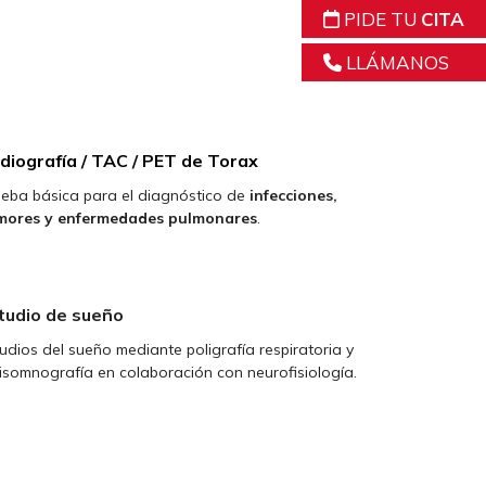
PIDE TU
CITA
LLÁMANOS
diografía / TAC / PET de Torax
eba básica para el diagnóstico de
infecciones,
mores y enfermedades pulmonares
.
tudio de sueño
udios del sueño mediante poligrafía respiratoria y
isomnografía en colaboración con neurofisiología.