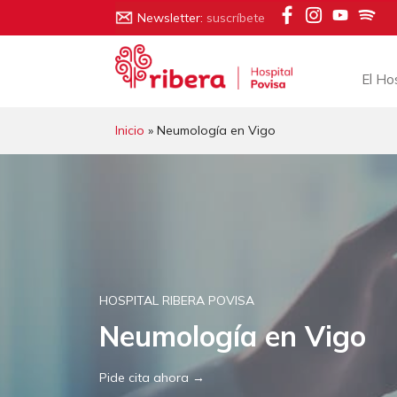
Saltar
Newsletter:
suscríbete
al
contenido
El Ho
Inicio
» Neumología en Vigo
HOSPITAL RIBERA POVISA
Neumología en Vigo
Pide cita ahora →