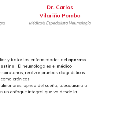
Dr. Carlos
Vilariño Pombo
gía
Médico/a Especialista Neumología
iar y tratar las enfermedades del
aparato
iastino.
El neumólogo es el
médico
espiratorias, realizar pruebas diagnósticas
 como crónicas.
pulmonares, apnea del sueño, tabaquismo o
on un enfoque integral que va desde la