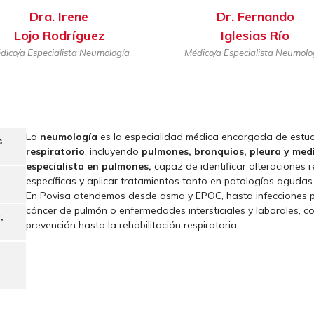
Dra. Irene
Dr.
Fernando
Lojo Rodríguez
Iglesias Río
dico/a Especialista Neumología
Médico/a Especialista Neumolo
La
neumología
es la especialidad médica encargada de estud
s
respiratorio
, incluyendo
pulmones, bronquios, pleura y med
especialista en pulmones,
capaz de identificar alteraciones r
específicas y aplicar tratamientos tanto en patologías agudas
En Povisa atendemos desde asma y EPOC, hasta infecciones 
cáncer de pulmón o enfermedades intersticiales y laborales, c
,
prevención hasta la rehabilitación respiratoria.