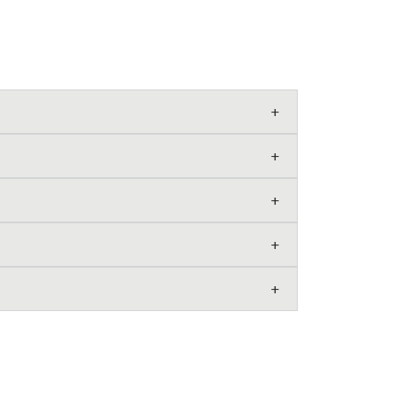
+
+
+
+
+