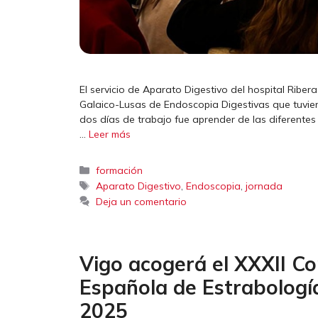
El servicio de Aparato Digestivo del hospital Ribe
Galaico-Lusas de Endoscopia Digestivas que tuviero
dos días de trabajo fue aprender de las diferentes
…
Leer más
Categorías
formación
Etiquetas
,
,
Aparato Digestivo
Endoscopia
jornada
Deja un comentario
Vigo acogerá el XXXII C
Española de Estrabología
2025