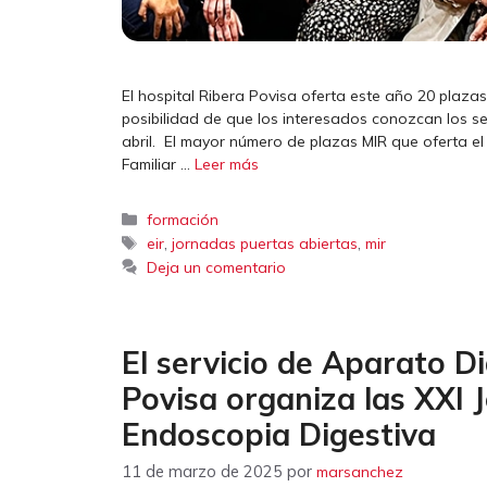
El hospital Ribera Povisa oferta este año 20 plazas
posibilidad de que los interesados conozcan los ser
abril. El mayor número de plazas MIR que oferta el
Familiar …
Leer más
Categorías
formación
Etiquetas
,
,
eir
jornadas puertas abiertas
mir
Deja un comentario
El servicio de Aparato Di
Povisa organiza las XXI 
Endoscopia Digestiva
11 de marzo de 2025
por
marsanchez