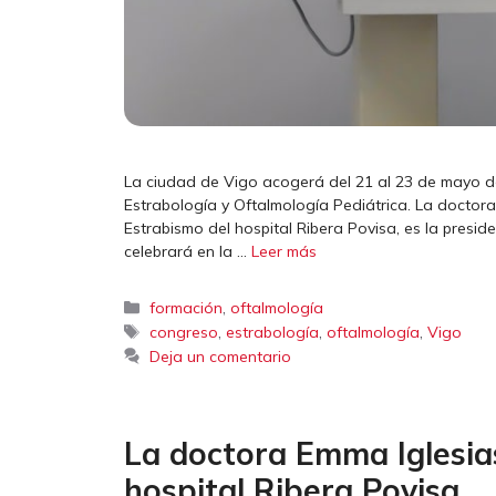
La ciudad de Vigo acogerá del 21 al 23 de mayo d
Estrabología y Oftalmología Pediátrica. La doctor
Estrabismo del hospital Ribera Povisa, es la presi
celebrará en la …
Leer más
Categorías
,
formación
oftalmología
Etiquetas
,
,
,
congreso
estrabología
oftalmología
Vigo
Deja un comentario
La doctora Emma Iglesias
hospital Ribera Povisa