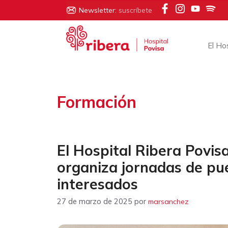
Saltar
Newsletter:
suscríbete
al
contenido
El Ho
Formación
El Hospital Ribera Povis
organiza jornadas de pue
interesados
27 de marzo de 2025
por
marsanchez