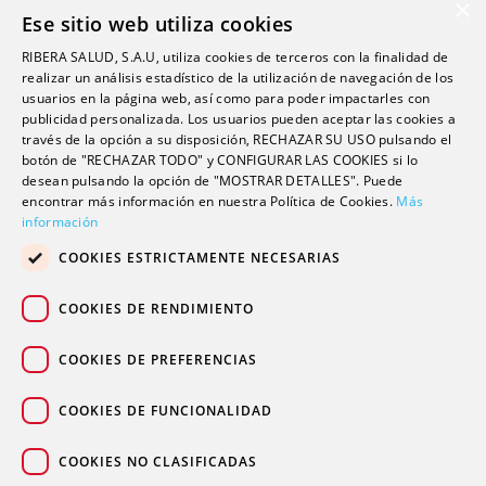
×
Ese sitio web utiliza cookies
Investigación
RIBERA SALUD, S.A.U, utiliza cookies de terceros con la finalidad de
Formación
realizar un análisis estadístico de la utilización de navegación de los
usuarios en la página web, así como para poder impactarles con
Escuela universitaria
publicidad personalizada. Los usuarios pueden aceptar las cookies a
Trabaja con nosotros
través de la opción a su disposición, RECHAZAR SU USO pulsando el
botón de "RECHAZAR TODO" y CONFIGURAR LAS COOKIES si lo
desean pulsando la opción de "MOSTRAR DETALLES". Puede
Contacto
encontrar más información en nuestra Política de Cookies.
Más
información
Actualidad
COOKIES ESTRICTAMENTE NECESARIAS
Contacto de prensa
Podcast
COOKIES DE RENDIMIENTO
Blogs
COOKIES DE PREFERENCIAS
COOKIES DE FUNCIONALIDAD
COOKIES NO CLASIFICADAS
© 2026 Grupo sanitario Ribera