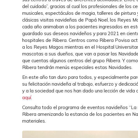
del cuidado”, gracias al cual los profesionales de los 
musicales, espectáculos de magia, talleres de pintura
clásicas visitas navideñas de Papá Noel, los Reyes Ma
cada año animaban a los pacientes ingresados en esta
guardado sus deseos navideños y para 2021 en ciento
hospitales de Ribera. Centros como Ribera Povisa actu
a los Reyes Magos mientras en el Hospital Universitari
mascotas a sus dueños, que van a pasar las Navidades
que cuentas algunos centros del grupo Ribera. Y como 
Ribera tendrán menús especiales estas Navidades.
En este año tan duro para todos, y especialmente para
su felicitación navideña al trabajo, esfuerzo y dedica
y a la sociedad que nos han dado una lección de vida 
aquí
.
Consulta todo el programa de eventos navideños “La ma
Ribera amenizando la estancia de los pacientes en N
materiales.