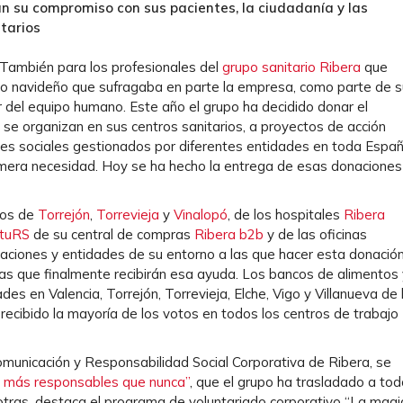
n su compromiso con sus pacientes, la ciudadanía y las
tarios
 También para los profesionales del
grupo sanitario Ribera
que
ento navideño que sufragaba en parte la empresa, como parte de s
del equipo humano. Este año el grupo ha decidido donar el
se organizan en sus centros sanitarios, a proyectos de acción
ores sociales gestionados por diferentes entidades en toda Espa
rimera necesidad. Hoy se ha hecho la entrega de esas donaciones
rios de
Torrejón
,
Torrevieja
y
Vinalopó
, de los hospitales
Ribera
tuRS
de su central de compras
Ribera b2b
y de las oficinas
iaciones y entidades de su entorno a las que hacer esta donación
las que finalmente recibirán esa ayuda. Los bancos de alimentos 
s en Valencia, Torrejón, Torrevieja, Elche, Vigo y Villanueva de 
recibido la mayoría de los votos en todos los centros de trabajo
municación y Responsabilidad Social Corporativa de Ribera, se
, más responsables que nunca”
, que el grupo ha trasladado a to
 otras, destaca el programa de voluntariado corporativo “La magi