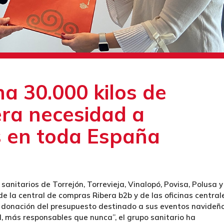
a 30.000 kilos de
ra necesidad a
s en toda España
sanitarios de Torrejón, Torrevieja, Vinalopó, Povisa, Polusa y
 de la central de compras Ribera b2b y de las oficinas central
a donación del presupuesto destinado a sus eventos navideñ
, más responsables que nunca”, el grupo sanitario ha