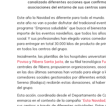
canalizado diferentes acciones que confirma
asociaciones del entorno de sus centros sani
Este año la Navidad es diferente para todo el mundo.
este año no van a poder disfrutar del tradicional ev
programa “Empresa saludable” que busca el bienestar 
importe de los eventos navideños, que todos los años 
social. Y sus profesionales han elegido varios comed
para entregar en total 30.000 kilos de producto de p
en todos los centros del grupo.
Inicialmente, las plantillas de los hospitales universita
Povisa
y
Ribera Santa Justa
, de su filial tecnológica
Fu
centrales de Ribera, propusieron organizaciones, asoc
en las dos últimas semanas han votado para elegir a 
comedores sociales gestionados por diferentes entidade
Serena (Badajoz) recibirán estas donaciones, al haber 
del grupo.
Esta acción, coordinada desde el Departamento de Co
enmarca en el contexto de la campaña
“Esta Navidad
sus centros a través de diferentes actividades. Entre