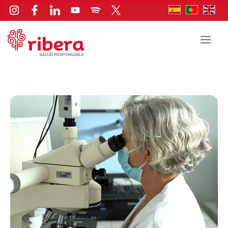
Saltar
al
contenido
Men