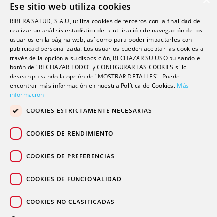
×
Ese sitio web utiliza cookies
Investigación
RIBERA SALUD, S.A.U, utiliza cookies de terceros con la finalidad de
Formación
realizar un análisis estadístico de la utilización de navegación de los
usuarios en la página web, así como para poder impactarles con
Escuela universitaria
publicidad personalizada. Los usuarios pueden aceptar las cookies a
Trabaja con nosotros
través de la opción a su disposición, RECHAZAR SU USO pulsando el
botón de "RECHAZAR TODO" y CONFIGURAR LAS COOKIES si lo
desean pulsando la opción de "MOSTRAR DETALLES". Puede
Contacto
encontrar más información en nuestra Política de Cookies.
Más
información
Actualidad
COOKIES ESTRICTAMENTE NECESARIAS
Contacto de prensa
Podcast
COOKIES DE RENDIMIENTO
Blogs
COOKIES DE PREFERENCIAS
COOKIES DE FUNCIONALIDAD
COOKIES NO CLASIFICADAS
© 2026 Grupo sanitario Ribera
|
|
|
Aviso legal
Política de privacidad
Política de cookies