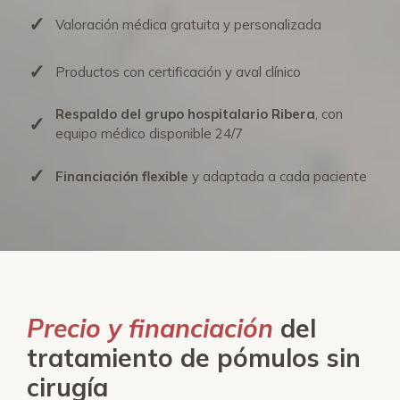
✓
Valoración médica gratuita y personalizada
✓
Productos con certificación y aval clínico
Respaldo del grupo hospitalario Ribera
, con
✓
equipo médico disponible 24/7
✓
Financiación flexible
y adaptada a cada paciente
Precio y financiación
del
tratamiento de pómulos sin
cirugía