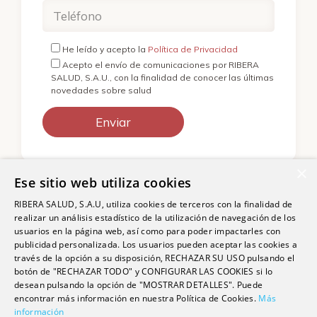
He leído y acepto la
Política de Privacidad
Acepto el envío de comunicaciones por RIBERA
SALUD, S.A.U., con la finalidad de conocer las últimas
novedades sobre salud
×
Ese sitio web utiliza cookies
RIBERA SALUD, S.A.U, utiliza cookies de terceros con la finalidad de
realizar un análisis estadístico de la utilización de navegación de los
usuarios en la página web, así como para poder impactarles con
publicidad personalizada. Los usuarios pueden aceptar las cookies a
través de la opción a su disposición, RECHAZAR SU USO pulsando el
botón de "RECHAZAR TODO" y CONFIGURAR LAS COOKIES si lo
© 2026 Grupo sanitario Ribera
desean pulsando la opción de "MOSTRAR DETALLES". Puede
Aviso legal
|
Política de privacidad
|
Política de cookies
|
Canal
encontrar más información en nuestra Política de Cookies.
Más
Ético
información