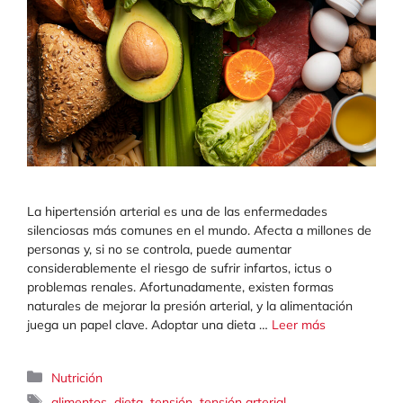
La hipertensión arterial es una de las enfermedades
silenciosas más comunes en el mundo. Afecta a millones de
personas y, si no se controla, puede aumentar
considerablemente el riesgo de sufrir infartos, ictus o
problemas renales. Afortunadamente, existen formas
naturales de mejorar la presión arterial, y la alimentación
juega un papel clave. Adoptar una dieta …
Leer más
Categorías
Nutrición
Etiquetas
,
,
,
alimentos
dieta
tensión
tensión arterial