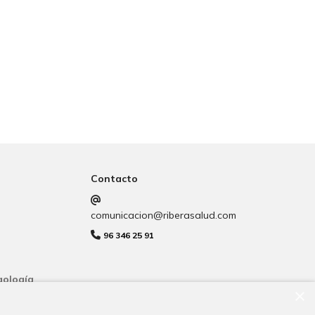
Contacto
comunicacion@riberasalud.com
96 346 25 91
gología
×