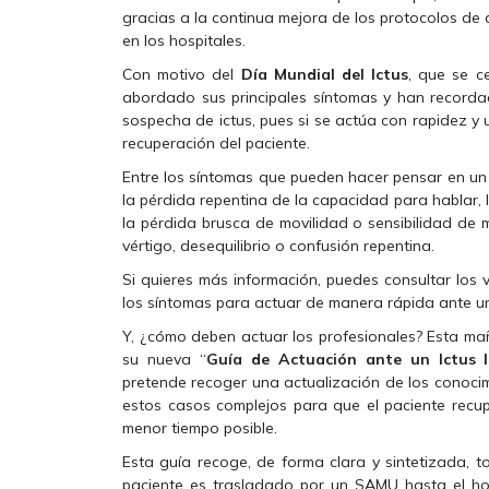
gracias a la continua mejora de los protocolos de 
en los hospitales.
Con motivo del
Día Mundial del Ictus
, que se c
abordado sus principales síntomas y han record
sospecha de ictus, pues si se actúa con rapidez y
recuperación del paciente.
Entre los síntomas que pueden hacer pensar en un 
la pérdida repentina de la capacidad para hablar, l
la pérdida brusca de movilidad o sensibilidad de 
vértigo, desequilibrio o confusión repentina.
Si quieres más información, puedes consultar los 
los síntomas para actuar de manera rápida ante u
Y, ¿cómo deben actuar los profesionales? Esta m
su nueva “
Guía de Actuación ante un Ictus I
pretende recoger una actualización de los conocimi
estos casos complejos para que el paciente recup
menor tiempo posible.
Esta guía recoge, de forma clara y sintetizada, 
paciente es trasladado por un SAMU hasta el hosp