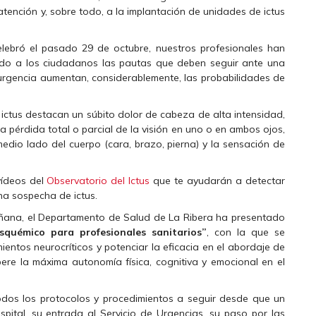
atención y, sobre todo, a la implantación de unidades de ictus
elebró el pasado 29 de octubre, nuestros profesionales han
ado a los ciudadanos las pautas que deben seguir ante una
 urgencia aumentan, considerablemente, las probabilidades de
ictus destacan un súbito dolor de cabeza de alta intensidad,
a pérdida total o parcial de la visión en uno o en ambos ojos,
medio lado del cuerpo (cara, brazo, pierna) y la sensación de
vídeos del
Observatorio del Ictus
que te ayudarán a detectar
na sospecha de ictus.
añana, el Departamento de Salud de La Ribera ha presentado
squémico para profesionales sanitarios”
, con la que se
entos neurocríticos y potenciar la eficacia en el abordaje de
ere la máxima autonomía física, cognitiva y emocional en el
todos los protocolos y procedimientos a seguir desde que un
ital, su entrada al Servicio de Urgencias, su paso por las