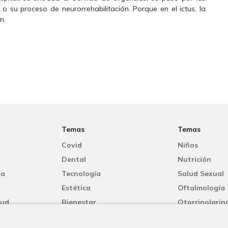
 o su proceso de neurorrehabilitación. Porque en el ictus, la
n.
Temas
Temas
Covid
Niños
Dental
Nutrición
ma
Tecnología
Salud Sexual
Estética
Oftalmología
lud
Bienestar
Otorrinolarin
Mujer
Oncología