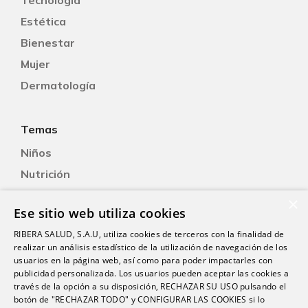
Estética
Bienestar
Mujer
Dermatología
Temas
Niños
Nutrición
Salud Sexual
×
Ese sitio web utiliza cookies
Oftalmología
RIBERA SALUD, S.A.U, utiliza cookies de terceros con la finalidad de
Otorrinolaringología
realizar un análisis estadístico de la utilización de navegación de los
Oncología
usuarios en la página web, así como para poder impactarles con
publicidad personalizada. Los usuarios pueden aceptar las cookies a
Fisioterapia
través de la opción a su disposición, RECHAZAR SU USO pulsando el
botón de "RECHAZAR TODO" y CONFIGURAR LAS COOKIES si lo