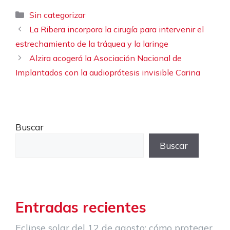
Categorías
Sin categorizar
La Ribera incorpora la cirugía para intervenir el
estrechamiento de la tráquea y la laringe
Alzira acogerá la Asociación Nacional de
Implantados con la audioprótesis invisible Carina
Buscar
Buscar
Entradas recientes
Eclipse solar del 12 de agosto: cómo proteger