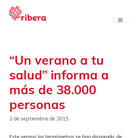
Saltar
al
contenido
Menú
“Un verano a tu
salud” informa a
más de 38.000
personas
2 de septiembre de 2015
Este verano los termómetros se han disparado, de