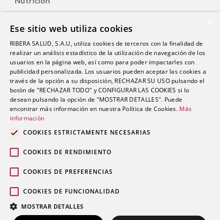
Nutrición
Salud Sexual
×
Ese sitio web utiliza cookies
Oftalmología
RIBERA SALUD, S.A.U, utiliza cookies de terceros con la finalidad de
Otorrinolaringología
realizar un análisis estadístico de la utilización de navegación de los
Oncología
usuarios en la página web, así como para poder impactarles con
publicidad personalizada. Los usuarios pueden aceptar las cookies a
Fisioterapia
través de la opción a su disposición, RECHAZAR SU USO pulsando el
botón de "RECHAZAR TODO" y CONFIGURAR LAS COOKIES si lo
desean pulsando la opción de "MOSTRAR DETALLES". Puede
Contacto
encontrar más información en nuestra Política de Cookies.
Más
información
comunicacion@riberasalud.com
COOKIES ESTRICTAMENTE NECESARIAS
96 346 25 91
COOKIES DE RENDIMIENTO
COOKIES DE PREFERENCIAS
COOKIES DE FUNCIONALIDAD
Aviso legal
Política de privacidad
© 2026 Grupo Ribera |
|
|
MOSTRAR DETALLES
Política de cookies