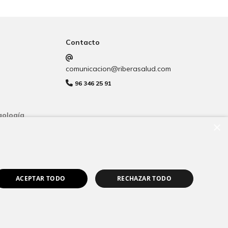
Contacto
comunicacion@riberasalud.com
96 346 25 91
gología
×
ACEPTAR TODO
RECHAZAR TODO
ookies