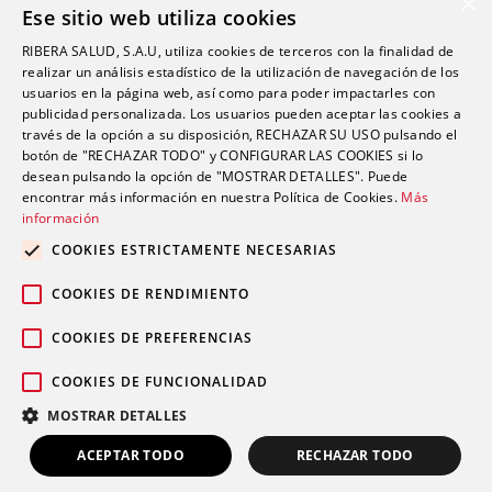
×
Ese sitio web utiliza cookies
Oftalmología
RIBERA SALUD, S.A.U, utiliza cookies de terceros con la finalidad de
Otorrinolaringología
realizar un análisis estadístico de la utilización de navegación de los
Oncología
usuarios en la página web, así como para poder impactarles con
publicidad personalizada. Los usuarios pueden aceptar las cookies a
Fisioterapia
través de la opción a su disposición, RECHAZAR SU USO pulsando el
botón de "RECHAZAR TODO" y CONFIGURAR LAS COOKIES si lo
desean pulsando la opción de "MOSTRAR DETALLES". Puede
Contacto
encontrar más información en nuestra Política de Cookies.
Más
información
comunicacion@riberasalud.com
COOKIES ESTRICTAMENTE NECESARIAS
96 346 25 91
COOKIES DE RENDIMIENTO
COOKIES DE PREFERENCIAS
COOKIES DE FUNCIONALIDAD
Aviso legal
Política de privacidad
© 2026 Grupo Ribera |
|
|
MOSTRAR DETALLES
Política de cookies
ACEPTAR TODO
RECHAZAR TODO