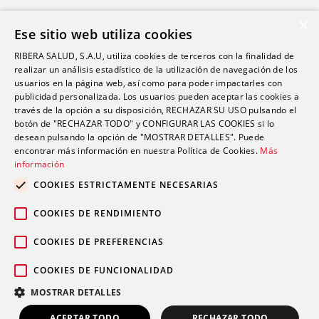
Salud Sexual
×
Ese sitio web utiliza cookies
Oftalmología
RIBERA SALUD, S.A.U, utiliza cookies de terceros con la finalidad de
Otorrinolaringología
realizar un análisis estadístico de la utilización de navegación de los
Oncología
usuarios en la página web, así como para poder impactarles con
publicidad personalizada. Los usuarios pueden aceptar las cookies a
Fisioterapia
través de la opción a su disposición, RECHAZAR SU USO pulsando el
botón de "RECHAZAR TODO" y CONFIGURAR LAS COOKIES si lo
desean pulsando la opción de "MOSTRAR DETALLES". Puede
Contacto
encontrar más información en nuestra Política de Cookies.
Más
información
comunicacion@riberasalud.com
COOKIES ESTRICTAMENTE NECESARIAS
96 346 25 91
COOKIES DE RENDIMIENTO
COOKIES DE PREFERENCIAS
COOKIES DE FUNCIONALIDAD
Aviso legal
Política de privacidad
© 2026 Grupo Ribera |
|
|
MOSTRAR DETALLES
Política de cookies
ACEPTAR TODO
RECHAZAR TODO