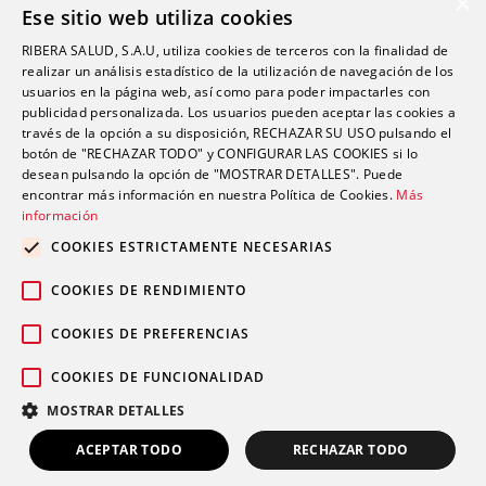
×
Ese sitio web utiliza cookies
Oftalmología
RIBERA SALUD, S.A.U, utiliza cookies de terceros con la finalidad de
Otorrinolaringología
realizar un análisis estadístico de la utilización de navegación de los
Oncología
usuarios en la página web, así como para poder impactarles con
publicidad personalizada. Los usuarios pueden aceptar las cookies a
Fisioterapia
través de la opción a su disposición, RECHAZAR SU USO pulsando el
botón de "RECHAZAR TODO" y CONFIGURAR LAS COOKIES si lo
desean pulsando la opción de "MOSTRAR DETALLES". Puede
Contacto
encontrar más información en nuestra Política de Cookies.
Más
información
comunicacion@riberasalud.com
COOKIES ESTRICTAMENTE NECESARIAS
96 346 25 91
COOKIES DE RENDIMIENTO
COOKIES DE PREFERENCIAS
COOKIES DE FUNCIONALIDAD
Aviso legal
Política de privacidad
© 2026 Grupo Ribera |
|
|
MOSTRAR DETALLES
Política de cookies
ACEPTAR TODO
RECHAZAR TODO