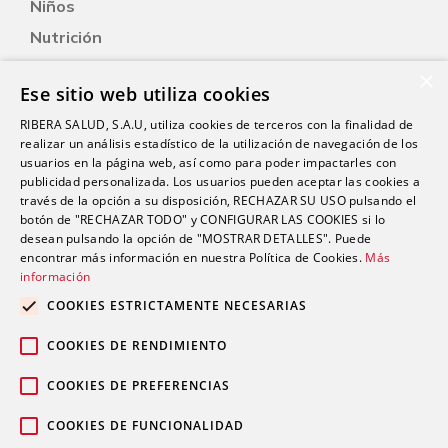
Niños
Nutrición
Salud Sexual
×
Ese sitio web utiliza cookies
Oftalmología
RIBERA SALUD, S.A.U, utiliza cookies de terceros con la finalidad de
Otorrinolaringología
realizar un análisis estadístico de la utilización de navegación de los
Oncología
usuarios en la página web, así como para poder impactarles con
publicidad personalizada. Los usuarios pueden aceptar las cookies a
Fisioterapia
través de la opción a su disposición, RECHAZAR SU USO pulsando el
botón de "RECHAZAR TODO" y CONFIGURAR LAS COOKIES si lo
desean pulsando la opción de "MOSTRAR DETALLES". Puede
Contacto
encontrar más información en nuestra Política de Cookies.
Más
información
comunicacion@riberasalud.com
COOKIES ESTRICTAMENTE NECESARIAS
96 346 25 91
COOKIES DE RENDIMIENTO
COOKIES DE PREFERENCIAS
COOKIES DE FUNCIONALIDAD
Aviso legal
Política de privacidad
© 2026 Grupo Ribera |
|
|