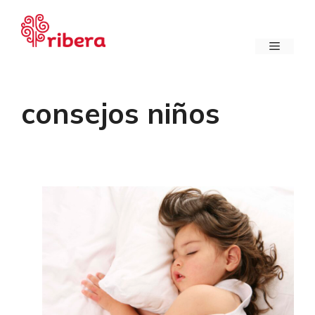
Saltar
al
contenido
Menú
consejos niños