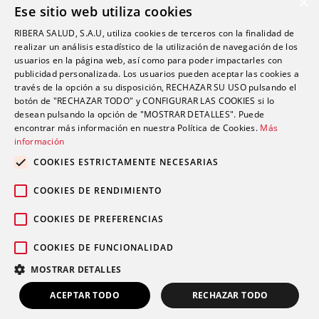
×
Ese sitio web utiliza cookies
Oftalmología
RIBERA SALUD, S.A.U, utiliza cookies de terceros con la finalidad de
Otorrinolaringología
realizar un análisis estadístico de la utilización de navegación de los
Oncología
usuarios en la página web, así como para poder impactarles con
publicidad personalizada. Los usuarios pueden aceptar las cookies a
Fisioterapia
través de la opción a su disposición, RECHAZAR SU USO pulsando el
botón de "RECHAZAR TODO" y CONFIGURAR LAS COOKIES si lo
desean pulsando la opción de "MOSTRAR DETALLES". Puede
Contacto
encontrar más información en nuestra Política de Cookies.
Más
información
comunicacion@riberasalud.com
COOKIES ESTRICTAMENTE NECESARIAS
96 346 25 91
COOKIES DE RENDIMIENTO
COOKIES DE PREFERENCIAS
COOKIES DE FUNCIONALIDAD
Aviso legal
Política de privacidad
© 2026 Grupo Ribera |
|
|
MOSTRAR DETALLES
Política de cookies
ACEPTAR TODO
RECHAZAR TODO