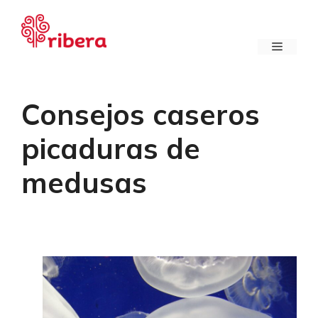
Saltar
al
contenido
Menú
Consejos caseros
picaduras de
medusas