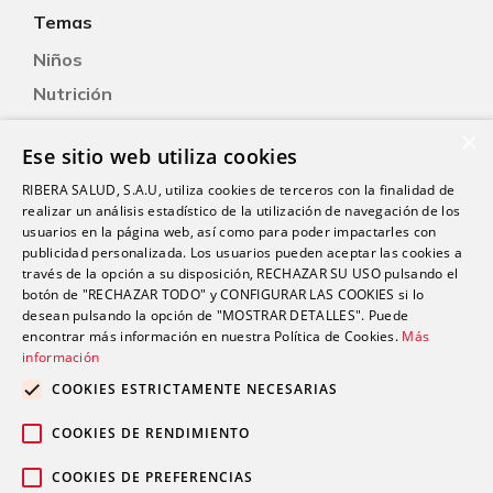
Temas
Niños
Nutrición
Salud Sexual
×
Ese sitio web utiliza cookies
Oftalmología
RIBERA SALUD, S.A.U, utiliza cookies de terceros con la finalidad de
Otorrinolaringología
realizar un análisis estadístico de la utilización de navegación de los
Oncología
usuarios en la página web, así como para poder impactarles con
publicidad personalizada. Los usuarios pueden aceptar las cookies a
Fisioterapia
través de la opción a su disposición, RECHAZAR SU USO pulsando el
botón de "RECHAZAR TODO" y CONFIGURAR LAS COOKIES si lo
desean pulsando la opción de "MOSTRAR DETALLES". Puede
Contacto
encontrar más información en nuestra Política de Cookies.
Más
información
comunicacion@riberasalud.com
COOKIES ESTRICTAMENTE NECESARIAS
96 346 25 91
COOKIES DE RENDIMIENTO
COOKIES DE PREFERENCIAS