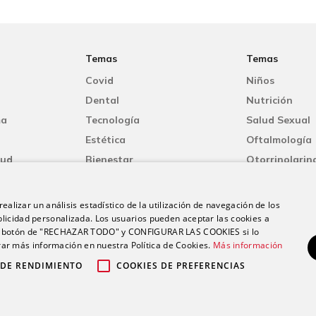
Temas
Temas
Covid
Niños
Dental
Nutrición
ma
Tecnología
Salud Sexual
Estética
Oftalmología
lud
Bienestar
Otorrinolarin
Mujer
Oncología
Dermatología
Fisioterapia
ealizar un análisis estadístico de la utilización de navegación de los
licidad personalizada. Los usuarios pueden aceptar las cookies a
 el botón de "RECHAZAR TODO" y CONFIGURAR LAS COOKIES si lo
r más información en nuestra Política de Cookies.
Más información
 DE RENDIMIENTO
COOKIES DE PREFERENCIAS
26 Grupo Ribera |
|
|
Aviso legal
Política de privacidad
Política de c