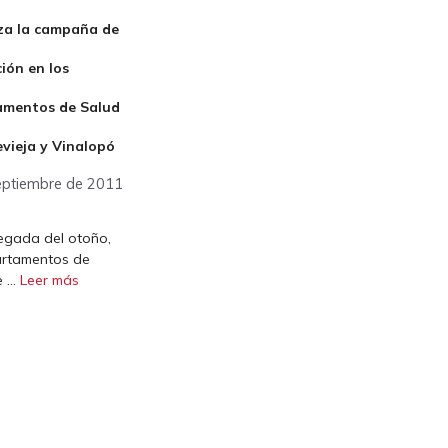
a la campaña de
ión en los
mentos de Salud
evieja y Vinalopó
eptiembre de 2011
legada del otoño,
artamentos de
e …
Leer más