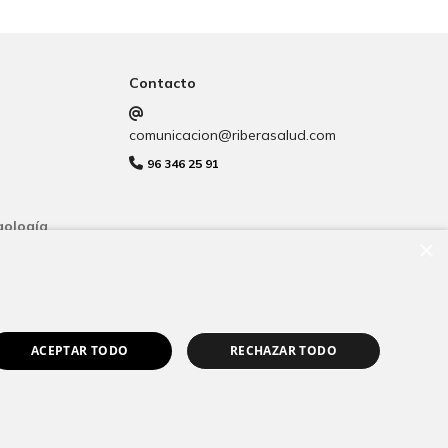
Contacto
comunicacion@riberasalud.com
96 346 25 91
gología
×
ACEPTAR TODO
RECHAZAR TODO
ookies