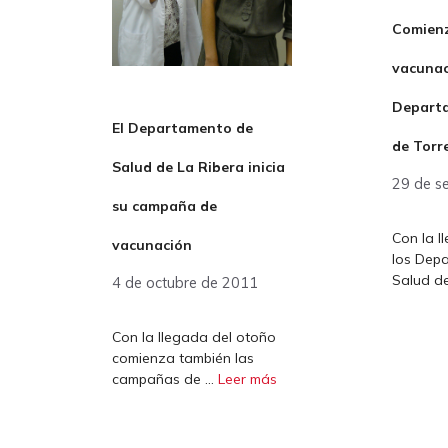
Comienz
vacunac
Departa
El Departamento de
de Torr
Salud de La Ribera inicia
29 de s
su campaña de
Con la l
vacunación
los Dep
Salud d
4 de octubre de 2011
Con la llegada del otoño
comienza también las
campañas de …
Leer más