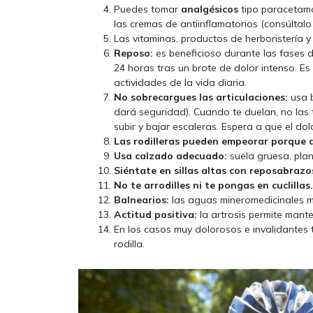
Puedes tomar
analgésicos
tipo paracetamol
las cremas de antiinflamatorios (consúltalo
Las vitaminas, productos de herboristería 
Reposo:
es beneficioso durante las fases
24 horas tras un brote de dolor intenso. E
actividades de la vida diaria.
No sobrecargues las articulaciones:
usa b
dará seguridad). Cuando te duelan, no las 
subir y bajar escaleras. Espera a que el do
Las rodilleras pueden empeorar porque 
Usa calzado adecuado:
suela gruesa, plant
Siéntate en sillas altas con reposabrazo
No te arrodilles ni te pongas en cuclillas.
Balnearios:
las aguas mineromedicinales me
Actitud positiva:
la artrosis permite mante
En los casos muy dolorosos e invalidantes 
rodilla.