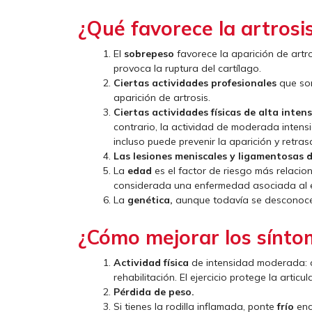
¿Qué favorece la artrosi
El
sobrepeso
favorece la aparición de artro
provoca la ruptura del cartílago.
Ciertas actividades profesionales
que som
aparición de artrosis.
Ciertas actividades físicas de alta inten
contrario, la actividad de moderada intens
incluso puede prevenir la aparición y retrasa
Las lesiones meniscales y ligamentosas de
La
edad
es el factor de riesgo más relacion
considerada una enfermedad asociada al e
La
genética,
aunque todavía se desconoce 
¿Cómo mejorar los sínto
Actividad física
de intensidad moderada: cam
rehabilitación. El ejercicio protege la artic
Pérdida de peso.
Si tienes la rodilla inflamada, ponte
frío
enc