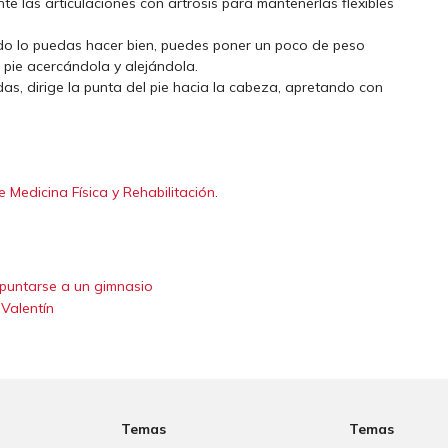
nte las articulaciones con artrosis para mantenerlas flexibles
ndo lo puedas hacer bien, puedes poner un poco de peso
l pie acercándola y alejándola.
as, dirige la punta del pie hacia la cabeza, apretando con
Medicina Física y Rehabilitación
.
apuntarse a un gimnasio
 Valentín
Temas
Temas