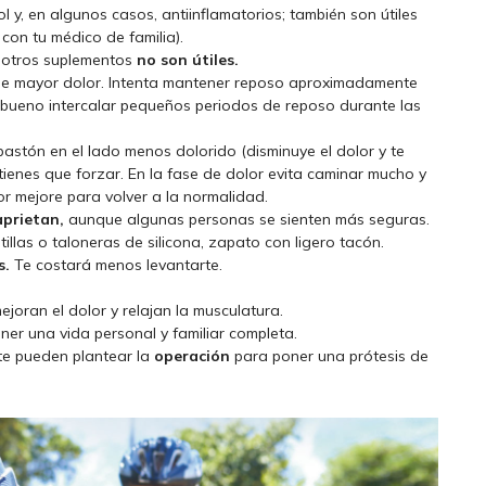
 y, en algunos casos, antiinflamatorios; también son útiles
 con tu médico de familia).
y otros suplementos
no son útiles.
 de mayor dolor. Intenta mantener reposo aproximadamente
s bueno intercalar pequeños periodos de reposo durante las
astón en el lado menos dolorido (disminuye el dolor y te
tienes que forzar. En la fase de dolor evita caminar mucho y
lor mejore para volver a la normalidad.
aprietan,
aunque algunas personas se sienten más seguras.
illas o taloneras de silicona, zapato con ligero tacón.
s.
Te costará menos levantarte.
joran el dolor y relajan la musculatura.
ner una vida personal y familiar completa.
te pueden plantear la
operación
para poner una prótesis de