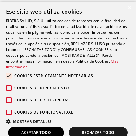
Salud Sexual
×
Ese sitio web utiliza cookies
Oftalmología
RIBERA SALUD, S.A.U, utiliza cookies de terceros con la finalidad de
Otorrinolaringología
realizar un análisis estadístico de la utilización de navegación de los
Oncología
usuarios en la página web, así como para poder impactarles con
publicidad personalizada. Los usuarios pueden aceptar las cookies a
Fisioterapia
través de la opción a su disposición, RECHAZAR SU USO pulsando el
botón de "RECHAZAR TODO" y CONFIGURAR LAS COOKIES si lo
desean pulsando la opción de "MOSTRAR DETALLES". Puede
Contacto
encontrar más información en nuestra Política de Cookies.
Más
información
comunicacion@riberasalud.com
COOKIES ESTRICTAMENTE NECESARIAS
96 346 25 91
COOKIES DE RENDIMIENTO
COOKIES DE PREFERENCIAS
COOKIES DE FUNCIONALIDAD
Aviso legal
Política de privacidad
© 2026 Grupo Ribera |
|
|
MOSTRAR DETALLES
Política de cookies
ACEPTAR TODO
RECHAZAR TODO