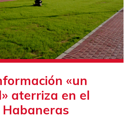
nformación «un
» aterriza en el
l Habaneras