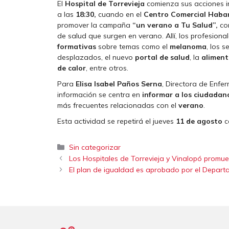
El
Hospital de Torrevieja
comienza sus acciones in
a las
18:30,
cuando en el
Centro Comercial Haba
promover la campaña
“un verano a Tu Salud”,
con
de salud que surgen en verano. Allí, los profesion
formativas
sobre temas como el
melanoma
, los s
desplazados, el nuevo
portal de salud
, la
aliment
de calor
, entre otros.
Para
Elisa Isabel Paños Serna
, Directora de Enfe
información se centra en
informar a los ciudadan
más frecuentes relacionadas con el
verano
.
Esta actividad se repetirá el jueves
11 de agosto
c
Categorías
Sin categorizar
Los Hospitales de Torrevieja y Vinalopó promue
El plan de igualdad es aprobado por el Depart