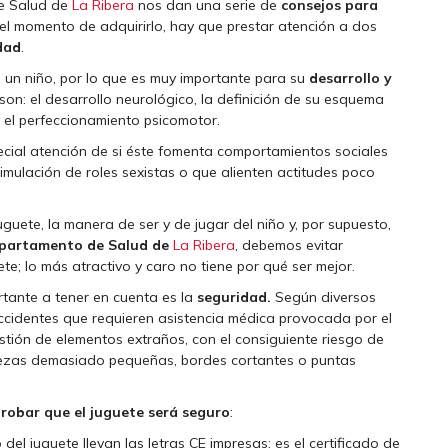
de Salud de
La Ribera
nos dan una serie de
consejos para
l momento de adquirirlo, hay que prestar atención a dos
dad
.
 un niño, por lo que es muy importante para su
desarrollo y
son: el desarrollo neurológico, la definición de su esquema
y el perfeccionamiento psicomotor.
pecial atención de si éste fomenta comportamientos sociales
stimulación de roles sexistas o que alienten actitudes poco
uguete, la manera de ser y de jugar del niño y, por supuesto,
partamento de Salud de
La Ribera
, debemos evitar
ete; lo más atractivo y caro no tiene por qué ser mejor.
tante a tener en cuenta es la
seguridad.
Según diversos
ccidentes que requieren asistencia médica provocada por el
estión de elementos extraños, con el consiguiente riesgo de
 Piezas demasiado pequeñas, bordes cortantes o puntas
robar que el juguete será seguro
:
el juguete llevan las letras CE impresas; es el certificado de