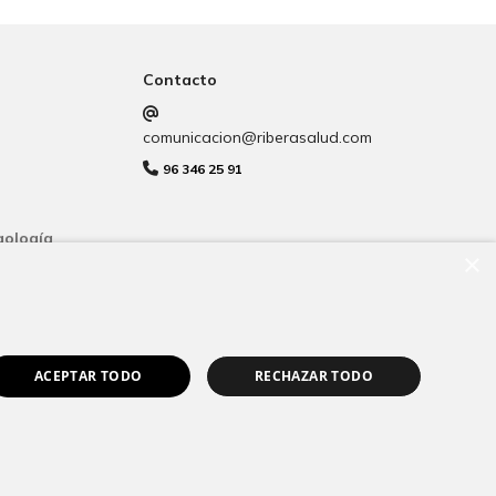
Contacto
comunicacion@riberasalud.com
96 346 25 91
gología
×
ACEPTAR TODO
RECHAZAR TODO
ookies