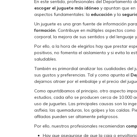
En este sentido, profesionales del Departamento 
escoger el juguete más idóneo
y apuntan que en e
aspectos fundamentales: la
educación
y la
seguri
Un juguete es una gran fuente de información para
formación
. Contribuye en múltiples aspectos como 
corporal, la mejora de sus sentidos y del lenguaje 
Por ello, a la hora de elegirlos hay que prestar es
positivos, no fomenta el aislamiento y si evita la e
saludables.
También es primordial analizar las cualidades del j
sus gustos y preferencias. Tal y como apunta el
De
dejarnos atraer por el embalaje y el precio del jugu
Como apuntábamos al principio, otro aspecto impor
estudios, cada año se producen cerca de 10.000 a
uso de juguetes. Las principales causas son la ing
asfixia, las quemaduras, los golpes y las caídas.
afiladas pueden ser altamente peligrosos.
Por ello, nuestros profesionales recomiendan
comp
Hay que asegurase de que la caja o envoltorio d