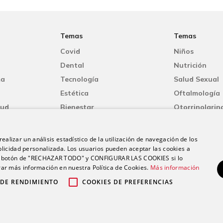
Temas
Temas
Covid
Niños
Dental
Nutrición
ma
Tecnología
Salud Sexual
Estética
Oftalmología
lud
Bienestar
Otorrinolarin
Mujer
Oncología
Dermatología
Fisioterapia
ealizar un análisis estadístico de la utilización de navegación de los
licidad personalizada. Los usuarios pueden aceptar las cookies a
 el botón de "RECHAZAR TODO" y CONFIGURAR LAS COOKIES si lo
r más información en nuestra Política de Cookies.
Más información
 DE RENDIMIENTO
COOKIES DE PREFERENCIAS
26 Grupo Ribera |
|
|
Aviso legal
Política de privacidad
Política de c