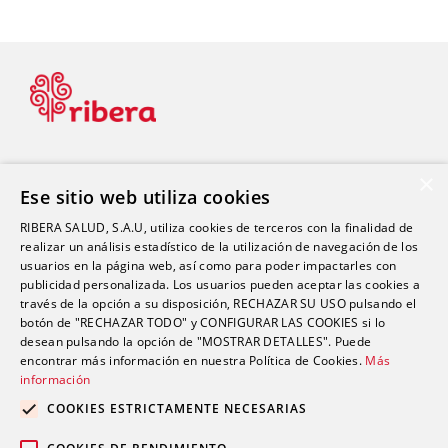
×
Ese sitio web utiliza cookies
Blog de Salud
RIBERA SALUD, S.A.U, utiliza cookies de terceros con la finalidad de
realizar un análisis estadístico de la utilización de navegación de los
usuarios en la página web, así como para poder impactarles con
Blog Dental
publicidad personalizada. Los usuarios pueden aceptar las cookies a
Blog Estética
través de la opción a su disposición, RECHAZAR SU USO pulsando el
botón de "RECHAZAR TODO" y CONFIGURAR LAS COOKIES si lo
desean pulsando la opción de "MOSTRAR DETALLES". Puede
encontrar más información en nuestra Política de Cookies.
Más
Contacto
información
comunicacion@riberasalud.com
COOKIES ESTRICTAMENTE NECESARIAS
96 346 25 91