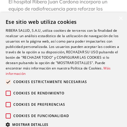
El hospital Ribera Juan Cardona incorpora un
equipo de radiofrecuencia para reforzar los
tratamientos de fisioterapia
×
Ese sitio web utiliza cookies
El Hospital Universitario del Vinalopó refuerza su
RIBERA SALUD, S.A.U, utiliza cookies de terceros con la finalidad de
liderazgo tecnológico con la adquisición de un
realizar un análisis estadístico de la utilización de navegación de los
robot quirúrgico Da Vinci Xi
usuarios en la página web, así como para poder impactarles con
publicidad personalizada. Los usuarios pueden aceptar las cookies a
Cirujanos del Hospital Universitario del Vinalopó
través de la opción a su disposición, RECHAZAR SU USO pulsando el
testean un robot quirúrgico endoscópico líder en
botón de "RECHAZAR TODO" y CONFIGURAR LAS COOKIES si lo
telecirugía
desean pulsando la opción de "MOSTRAR DETALLES". Puede
encontrar más información en nuestra Política de Cookies.
Más
información
COOKIES ESTRICTAMENTE NECESARIAS
COOKIES DE RENDIMIENTO
Comentarios recientes
COOKIES DE PREFERENCIAS
COOKIES DE FUNCIONALIDAD
MOSTRAR DETALLES