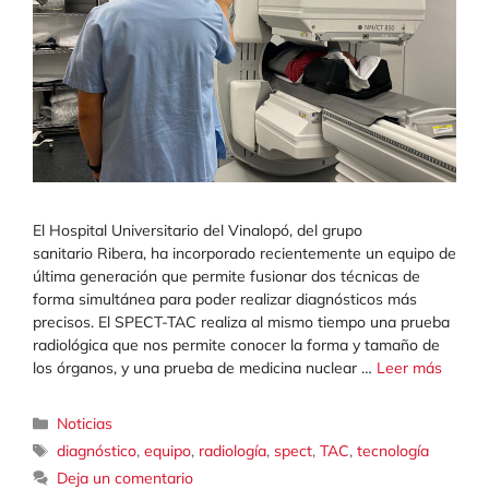
El Hospital Universitario del Vinalopó, del grupo
sanitario Ribera, ha incorporado recientemente un equipo de
última generación que permite fusionar dos técnicas de
forma simultánea para poder realizar diagnósticos más
precisos. El SPECT-TAC realiza al mismo tiempo una prueba
radiológica que nos permite conocer la forma y tamaño de
los órganos, y una prueba de medicina nuclear …
Leer más
Categorías
Noticias
Etiquetas
diagnóstico
,
equipo
,
radiología
,
spect
,
TAC
,
tecnología
Deja un comentario