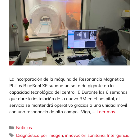
La incorporación de la máquina de Resonancia Magnética
Philips BlueSeal XE supone un salto de gigante en la
capacidad tecnológica del centro.  Durante las 6 semanas
que dure la instalación de la nueva RM en el hospital, el
servicio se mantendrá operativo gracias a una unidad móvil
con una resonancia de alto campo. Vigo, …
Leer más
Categorías
Noticias
Etiquetas
Diagnóstico por imagen
,
innovación sanitaria
,
Inteligencia