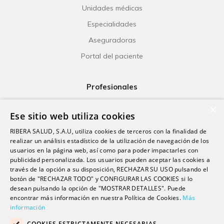
Unidades médicas
Especialidades
Aseguradoras
Portal del paciente
Profesionales
Ribera Life
×
Ese sitio web utiliza cookies
Investigación
RIBERA SALUD, S.A.U, utiliza cookies de terceros con la finalidad de
Formación
realizar un análisis estadístico de la utilización de navegación de los
usuarios en la página web, así como para poder impactarles con
Escuela universitaria
publicidad personalizada. Los usuarios pueden aceptar las cookies a
Trabaja con nosotros
través de la opción a su disposición, RECHAZAR SU USO pulsando el
botón de "RECHAZAR TODO" y CONFIGURAR LAS COOKIES si lo
desean pulsando la opción de "MOSTRAR DETALLES". Puede
Contacto
encontrar más información en nuestra Política de Cookies.
Más
información
Actualidad
COOKIES ESTRICTAMENTE NECESARIAS